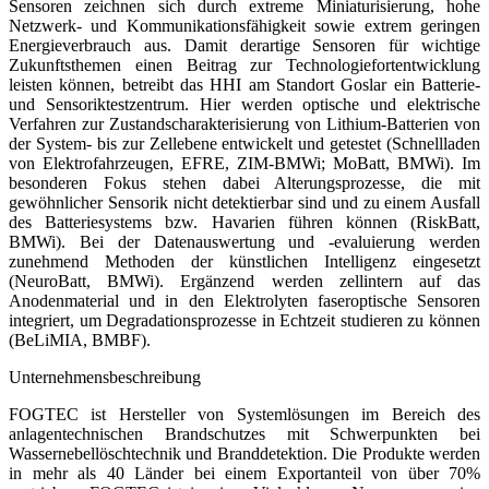
Sensoren zeichnen sich durch extreme Miniaturisierung, hohe
Netzwerk- und Kommunikationsfähigkeit sowie extrem geringen
Energieverbrauch aus. Damit derartige Sensoren für wichtige
Zukunftsthemen einen Beitrag zur Technologiefortentwicklung
leisten können, betreibt das HHI am Standort Goslar ein Batterie-
und Sensoriktestzentrum. Hier werden optische und elektrische
Verfahren zur Zustandscharakterisierung von Lithium-Batterien von
der System- bis zur Zellebene entwickelt und getestet (Schnellladen
von Elektrofahrzeugen, EFRE, ZIM-BMWi; MoBatt, BMWi). Im
besonderen Fokus stehen dabei Alterungsprozesse, die mit
gewöhnlicher Sensorik nicht detektierbar sind und zu einem Ausfall
des Batteriesystems bzw. Havarien führen können (RiskBatt,
BMWi). Bei der Datenauswertung und -evaluierung werden
zunehmend Methoden der künstlichen Intelligenz eingesetzt
(NeuroBatt, BMWi). Ergänzend werden zellintern auf das
Anodenmaterial und in den Elektrolyten faseroptische Sensoren
integriert, um Degradationsprozesse in Echtzeit studieren zu können
(BeLiMIA, BMBF).
Unternehmensbeschreibung
FOGTEC ist Hersteller von Systemlösungen im Bereich des
anlagentechnischen Brandschutzes mit Schwerpunkten bei
Wassernebellöschtechnik und Branddetektion. Die Produkte werden
in mehr als 40 Länder bei einem Exportanteil von über 70%