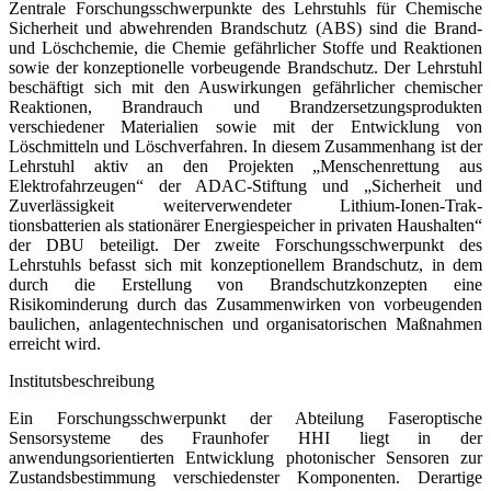
Zentrale Forschungsschwerpunkte des Lehrstuhls für Chemische
Sicherheit und abwehrenden Brandschutz (ABS) sind die Brand-
und Löschchemie, die Chemie gefährlicher Stoffe und Reaktionen
sowie der konzeptionelle vorbeugende Brandschutz. Der Lehrstuhl
beschäftigt sich mit den Auswirkungen gefährlicher chemischer
Reaktionen, Brandrauch und Brandzersetzungsprodukten
verschiedener Materialien sowie mit der Entwicklung von
Löschmitteln und Löschverfahren. In diesem Zusammenhang ist der
Lehrstuhl aktiv an den Projekten „Menschenrettung aus
Elektrofahrzeugen“ der ADAC-Stiftung und „Sicherheit und
Zuverlässigkeit weiterverwendeter Lithium-Ionen-Trak-
tionsbatterien als stationärer Energiespeicher in privaten Haushalten“
der DBU beteiligt. Der zweite Forschungsschwerpunkt des
Lehrstuhls befasst sich mit konzeptionellem Brandschutz, in dem
durch die Erstellung von Brandschutzkonzepten eine
Risikominderung durch das Zusammenwirken von vorbeugenden
baulichen, anlagentechnischen und organisatorischen Maßnahmen
erreicht wird.
Institutsbeschreibung
Ein Forschungsschwerpunkt der Abteilung Faseroptische
Sensorsysteme des Fraunhofer HHI liegt in der
anwendungsorientierten Entwicklung photonischer Sensoren zur
Zustandsbestimmung verschiedenster Komponenten. Derartige